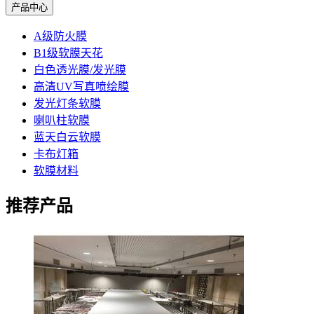
产品中心
A级防火膜
B1级软膜天花
白色透光膜/发光膜
高清UV写真喷绘膜
发光灯条软膜
喇叭柱软膜
蓝天白云软膜
卡布灯箱
软膜材料
推荐产品