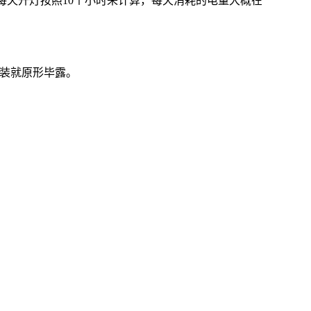
右，每天开灯按照10个小时来计算，每天消耗的电量大概在
安装就原形毕露。