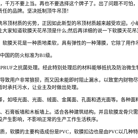
睛，千万不要上当。再也不要选择这个牌子了。出了问题不可怕
责任的品牌。坚决抵制顶牛吊顶！
统吊顶材质的劣势，正因如此新型的吊顶材质越来越受欢迎。小
大家知道软膜天花吊顶是什么;然后再详细的说一下软膜天花吊
，软膜天花是一种质地柔软，具有弹性的一种薄膜，它除了用作
中国的防火标准为B1级。
O-PRUF之抗菌处理。经此特别处理后的材料能够抵抗及防治微
导致用户非常狼狈，而又因未能即时阻止漏水，以致室内财物尽毁
暂时承托污水，让业主及时做出处理。
选择，如哑光面、光面、绒面、金属面、孔面和透光面等。各种面
构、石膏板墙和木板墙上。适合各种建筑结构。并且软膜龙骨只
设产生影响，不影响正常的生产工作生活秩序。
材质，软膜的主要构造成份是PVC，软膜扣边也是由PVC以几