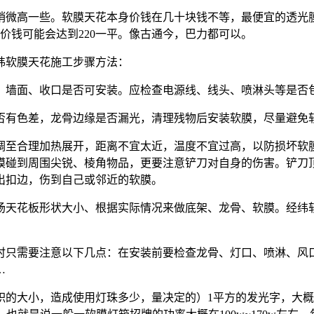
稍微高一些。软膜天花本身价钱在几十块钱不等，最便宜的透光膜
品价钱可能会达到220一平。像古通今，巴力都可以。
纬软膜天花施工步骤方法：
、墙面、收口是否可安装。应检查电源线、线头、喷淋头等是否
否有色差，龙骨边缘是否漏光，清理残物后安装软膜，尽量避免
调至合理加热展开，距离不宜太近，温度不宜过高，以防损坏软
膜碰到周围尖锐、棱角物品，更要注意铲刀对自身的伤害。铲刀
出扣边，伤到自己或邻近的软膜。
场天花板形状大小、根据实际情况来做底架、龙骨、软膜。经纬
时只需要注意以下几点：在安装前要检查龙骨、灯口、喷淋、风
…
大小，造成使用灯珠多少，量决定的）1平方的发光字，大概需要3