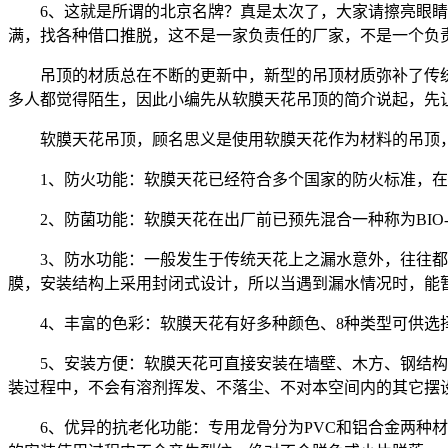
6、这就是所谓的北京名牌？真是太次了，大家请擦亮眼
满，找各种借口推脱，这不是一家负责任的厂家，不是一个负
吊顶的材质总在不断的更新中，新型的吊顶材质弥补了传
多人都觉得陌生，因此小编先从软膜天花吊顶的简介说起，先让
软膜天花吊顶，顾名思义是使用软膜天花作为材料的吊顶
1、防火功能：软膜天花已经符合多个国家的防火标准，在
2、防菌功能：软膜天花在出厂前已预先混合一种称为BI
3、防水功能：一般发生于传统天花上之漏水意外，往往都
膜，安装结构上采用封闭式设计，所以当遇到漏水情况时，能
4、丰富的色彩：软膜天花有好多种颜色、8种类型可供
5、安装方便：软膜天花可直接安装在墙壁、木方、钢结
装过程中，不会有溶剂挥发、不落尘、不对本空间内的其它摆
6、优异的抗老化功能：专用龙骨分为PVC和铝合金两种