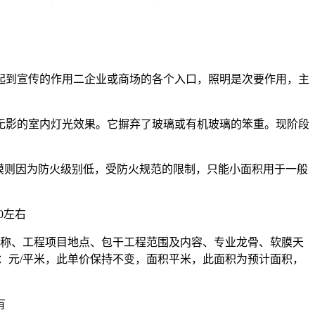
起到宣传的作用二企业或商场的各个入口，照明是次要作用，主
无影的室内灯光效果。它摒弃了玻璃或有机玻璃的笨重。现阶段
膜则因为防火级别低，受防火规范的限制，只能小面积用于一般
0左右
名称、工程项目地点、包干工程范围及内容、专业龙骨、软膜天
：元/平米，此单价保持不变，面积平米，此面积为预计面积，
有