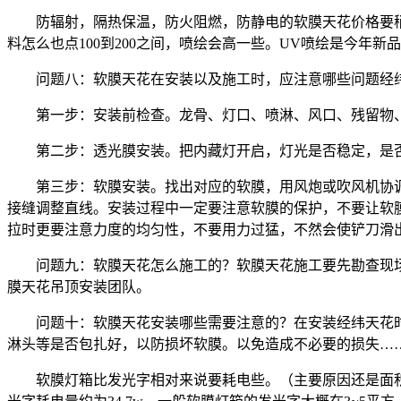
防辐射，隔热保温，防火阻燃，防静电的软膜天花价格要
料怎么也点100到200之间，喷绘会高一些。UV喷绘是今年新
问题八：软膜天花在安装以及施工时，应注意哪些问题经
第一步：安装前检查。龙骨、灯口、喷淋、风口、残留物
第二步：透光膜安装。把内藏灯开启，灯光是否稳定，是
第三步：软膜安装。找出对应的软膜，用风炮或吹风机协
接缝调整直线。安装过程中一定要注意软膜的保护，不要让软
拉时更要注意力度的均匀性，不要用力过猛，不然会使铲刀滑
问题九：软膜天花怎么施工的？软膜天花施工要先勘查现
膜天花吊顶安装团队。
问题十：软膜天花安装哪些需要注意的？在安装经纬天花
淋头等是否包扎好，以防损坏软膜。以免造成不必要的损失…
软膜灯箱比发光字相对来说要耗电些。（主要原因还是面积的