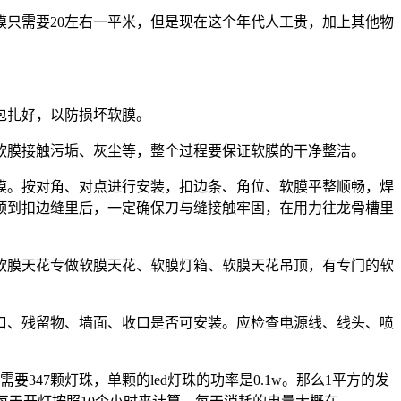
只需要20左右一平米，但是现在这个年代人工贵，加上其他物
包扎好，以防损坏软膜。
软膜接触污垢、灰尘等，整个过程要保证软膜的干净整洁。
膜。按对角、对点进行安装，扣边条、角位、软膜平整顺畅，焊
顶到扣边缝里后，一定确保刀与缝接触牢固，在用力往龙骨槽里
软膜天花专做软膜天花、软膜灯箱、软膜天花吊顶，有专门的软
口、残留物、墙面、收口是否可安装。应检查电源线、线头、喷
47颗灯珠，单颗的led灯珠的功率是0.1w。那么1平方的发