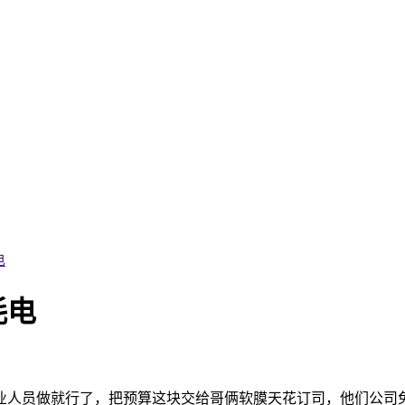
电
耗电
业人员做就行了，把预算这块交给哥俩软膜天花订司，他们公司