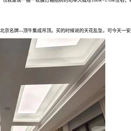
方，也就是说一般一软膜灯箱招牌的功率大概在100w~170w左
北京名牌---顶牛集成吊顶。买的时候说的天花乱坠，可今天一