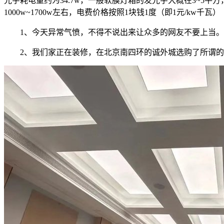
光字耗电量约为34.7w，一般软膜灯箱的发光字大概在3~5平
1000w~1700w左右，电费价格按照1块钱1度（即1元/kw千瓦）
1、今天异常气愤，不得不说出来让众多的网友不要上当。
2、我们家正在装修，在北京南四环的诚外城选购了所谓的