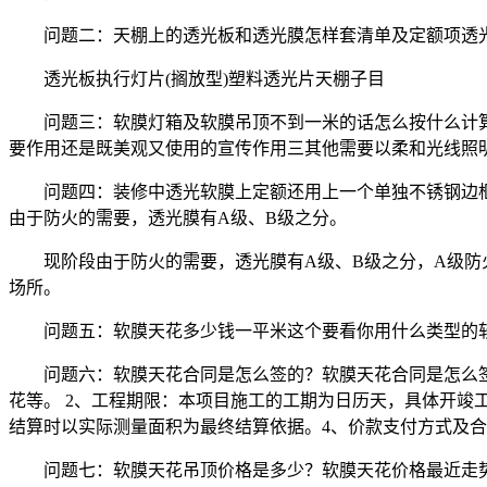
问题二：天棚上的透光板和透光膜怎样套清单及定额项透
透光板执行灯片(搁放型)塑料透光片天棚子目
问题三：软膜灯箱及软膜吊顶不到一米的话怎么按什么计
要作用还是既美观又使用的宣传作用三其他需要以柔和光线照
问题四：装修中透光软膜上定额还用上一个单独不锈钢边
由于防火的需要，透光膜有A级、B级之分。
现阶段由于防火的需要，透光膜有A级、B级之分，A级
场所。
问题五：软膜天花多少钱一平米这个要看你用什么类型的软
问题六：软膜天花合同是怎么签的？软膜天花合同是怎么
花等。 2、工程期限：本项目施工的工期为日历天，具体开竣
结算时以实际测量面积为最终结算依据。4、价款支付方式及合
问题七：软膜天花吊顶价格是多少？软膜天花价格最近走