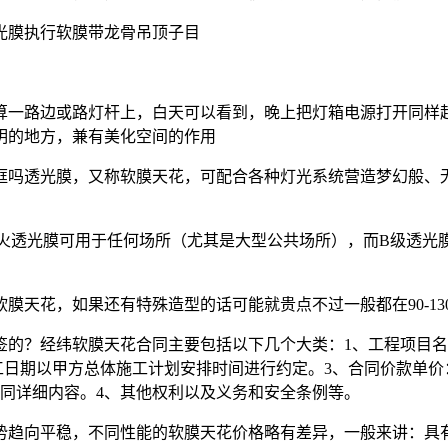
光膜执行软膜带龙骨吊顶子目
算一路边或路灯杆上，白天可以看到，晚上把灯箱电源打开同样
明的地方，兼有美化空间的作用
框吗透光膜，又称软膜天花，可配合各种灯光系统营造梦幻般、
防火透光膜可用于任何场所（尤其是大型公共场所），而B级透光
膜天花，如果还有特殊造型的话可能就贵点不过一般都在90-13
签的？经纬软膜天花合同主要包括以下几个大类：1、工程项目
工日期以甲方总体施工计划安排时间进行约定。3、合同价款单价
同详细内容。4、其他权利以及义务和安全条例等。
势趋向平稳，不同性能的软膜天花价格略有差异，一般来讲：具