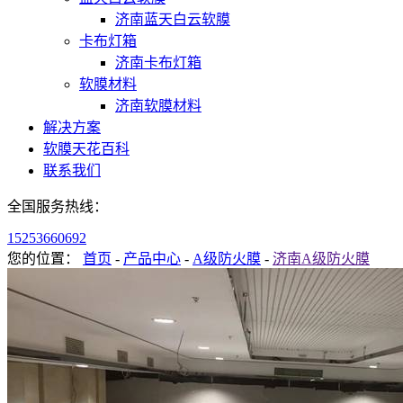
济南蓝天白云软膜
卡布灯箱
济南卡布灯箱
软膜材料
济南软膜材料
解决方案
软膜天花百科
联系我们
全国服务热线：
15253660692
您的位置：
首页
-
产品中心
-
A级防火膜
-
济南A级防火膜