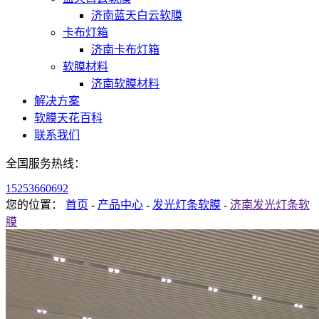
济南蓝天白云软膜
卡布灯箱
济南卡布灯箱
软膜材料
济南软膜材料
解决方案
软膜天花百科
联系我们
全国服务热线：
15253660692
您的位置：
首页
-
产品中心
-
发光灯条软膜
-
济南发光灯条软
膜