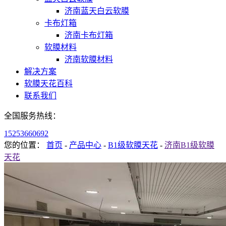
济南蓝天白云软膜
卡布灯箱
济南卡布灯箱
软膜材料
济南软膜材料
解决方案
软膜天花百科
联系我们
全国服务热线：
15253660692
您的位置：
首页
-
产品中心
-
B1级软膜天花
-
济南B1级软膜
天花