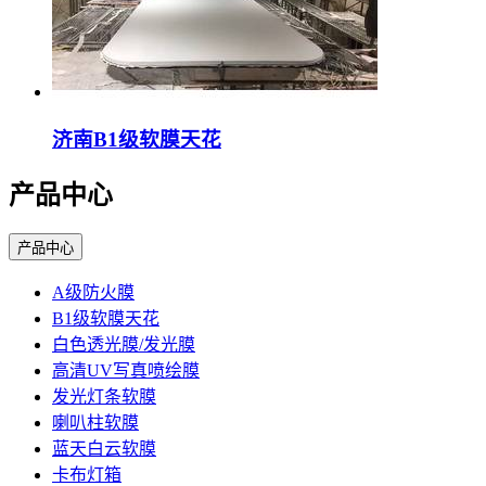
济南B1级软膜天花
产品中心
产品中心
A级防火膜
B1级软膜天花
白色透光膜/发光膜
高清UV写真喷绘膜
发光灯条软膜
喇叭柱软膜
蓝天白云软膜
卡布灯箱