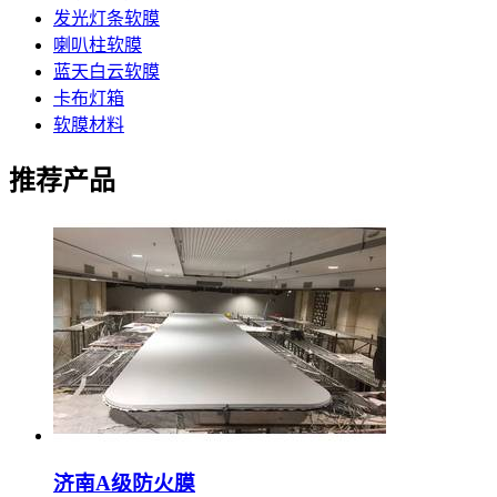
发光灯条软膜
喇叭柱软膜
蓝天白云软膜
卡布灯箱
软膜材料
推荐产品
济南A级防火膜