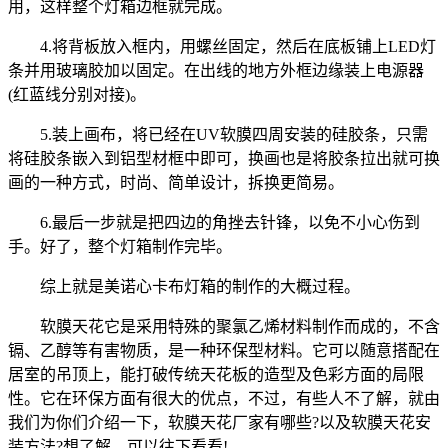
用，这样整个灯箱边框就完成。
4.将背板放入框内，用螺丝固定，然后在底板铺上LED灯
条并用玻璃胶加以固定。在出线的地方外框边缘装上电源器
(红蓝线分别对接)。
5.装上画布，将已经在UV软膜四周安装的硅胶条，只需
将硅胶条嵌入到铝型材框中即可，换画也是将胶条拉出就可换
画的一种方式，时尚、简单设计，拆换更简易。
6.最后一步就是把四边的角挫去针锋，以免不小心伤到
手。好了，整个灯箱制作完毕。
综上就是美诺心卡布灯箱的制作的大概过程。
软膜天花它是采用特殊的聚氯乙烯材料制作而成的，不含
镉、乙醇等有害物质，是一种环保型材料。它可以随意搭配在
居室的吊顶上，能打破传统天花板的造型及色彩方面的局限
性。它在环保方面有很大的优点，不过，有些人不了解，就由
我们为你们介绍一下，软膜天花厂家有哪些?以及软膜天花安
装方法?想了解，可以往下看看!