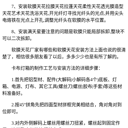
7、安装软膜天花拉膜天花拉蓬天花柔性天花透光膜造型
天花艺术天花洗浴天花,开光纤灯寻找光纤头的光点,并用尖头
电烙铁在光点上开孔,调整光纤头在软膜的水平位置。
8、安装满天星要注意的问题是软膜只能局部拆卸,整块不
可以二次拆卸。
软膜天花厂家有哪些和软膜天花安装方法上面也说的很清
楚了，相信很多朋友看了以后，多多少少也是有所了解的。
卡布灯箱的制作工艺与安装方法的详细步骤：
1.首先把铝型材、配件(大解码|小解码各4个)底板、灯
箱、电源、灯布、其它工具(螺丝刀|螺丝|胶布|手套)等这些材
料准备好。
2.按45°拼角先把四面型材拼框完美相结合，角对角对到
位即可。
3.对内外侧解码上螺丝用螺丝刀扭紧，螺丝起到固定作