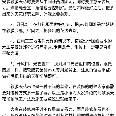
安装软膜天花时要先从中间汪两边固定，同时要注意安装尺
寸。焊接缝要直，角位也要控制好。最后四周做好之后，把多
出来的天花修剪去除，外观上要美观。
3、开孔灯：在灯孔那里做好标记，把pvc灯圈准确地黏贴
在软膜底部。牢固之后把多出的花边去除。
4、在施工工地条件允许的情况下，按照设计图纸要求的
木工要做好部分进行固定pvc专用龙骨，角位上一定要是直角
平整光滑。
5、开风口、光管盘口：找到风口光管盘口的位置，跟做
四周一样，把软膜安装到PVC专用龙骨上，注意角位要平整。
做好后把多出的天花切除即可。
软膜天花吊顶是一种不错的装修，在装修的时候大家都需
要对这种方式多一些了解，以上是小编为大家介绍的到软膜天
花吊顶施工方法及施工要点这里就结束了。
大家在装修房子时不仅费事又费力，而且装修花费也不
少，所以很多人在装修时都会对各种材料的材质和价格都会做