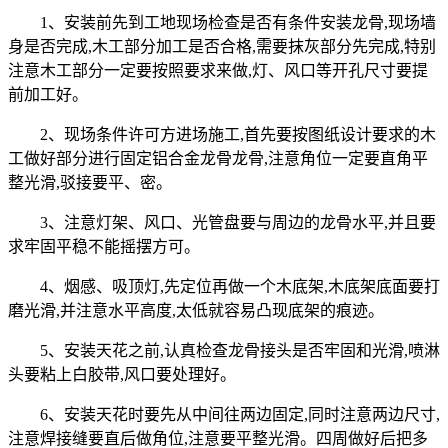
1、安装前先到工地现场检查是否有条件安装龙骨,现场墙
身是否完成,木工部分加工是否合格,需要抹灰部分先完成,特别
注意木工部分一定要按照要求来做,灯、风口等开孔尺寸要提
前加工好。
2、现场条件许可方进场施工,首先要按图纸设计要求的木
工做好部分进行固定铝合金龙骨龙骨,注意角位一定要直角平
整光滑,驳接要平、密。
3、注意灯架、风口、光管盘要与周边的龙骨水平,并且要
求牢固平稳不能摇摆方可。
4、烟感、吸顶灯,先定位再做一个木底架,木底架底面要打
磨光滑,并注意水平高度,太低就容易凸现底架的痕迹。
5、安装天花之前,认真检查龙骨接头是否牢固和光滑,喷淋
头要粘上白胶带,风口要处理好。
6、安装天花时要先从中间往两边固定,同时注意两边尺寸,
注意焊接缝要直后做角位,注意要平整光滑。四周做好后把多