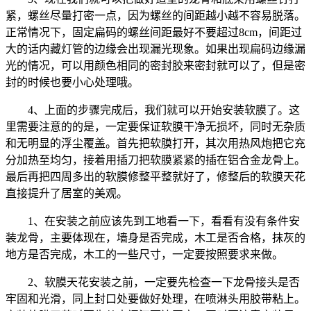
紧，螺丝尽量打密一点，因为螺丝的间距越小越不容易脱落。
正常情况下，固定扁码的螺丝间距最好不要超过8cm，间距过
大的话内藏灯管的边缘会出现漏光现象。如果出现扁码边缘漏
光的情况，可以用颜色相同的密封胶来密封就可以了，但是密
封的时候也要小心处理哦。
4、上面的步骤完成后，我们就可以开始安装软膜了。这
里需要注意的的是，一定要保证软膜干净无损坏，同时无杂质
和无明显的浮尘覆盖。首先把软膜打开，其次用热风炮把它充
分加热至均匀，接着用插刀把软膜紧紧的插在铝合金龙骨上。
最后再把四周多出的软膜修整平整就好了，修整后的软膜天花
直接提升了居室的美观。
1、在安装之前应该先到工地看一下，看看有没有条件安
装龙骨，主要体现在，墙身是否完成，木工是否合格，抹灰的
地方是否完成，木工的一些尺寸，一定要按照要求来做。
2、软膜天花安装之前，一定要先检查一下龙骨接头是否
牢固和光滑，同上封口处要做好处理，在喷淋头用胶带粘上。