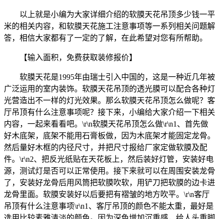
以上就是小编为大家详细介绍的软膜天花吊顶多少钱一平
米的相关内容，和软膜天花施工注意事项等一系列相关问题解
答，相信大家都有了一定的了解，在此希望对您有所帮助。
【输入面积，免费获取装修报价】
软膜天花是1995年由瑞士引入中国的，这是一种近几年被
广泛运用的室内装饰。软膜天花吊顶的透光膜可以配合各种灯
光营造出不一样的灯光效果。那么软膜天花吊顶怎么做呢？客
厅吊顶有什么注意事项呢？接下来，小编给大家介绍一下相关
内容，一起来看看吧。\r\n软膜天花吊顶怎么做\r\n1、首先做
好木底架，底架不能用石膏板做，因为木底架才能固定龙骨。
然后量好木框的内径尺寸，并把尺寸报给厂家定做软膜及配
件。\r\n2、把反光纸贴在天花板上，然后装好灯管，安装好电
源，测试灯是否可以正常使用。接下来就可以在周围安装龙骨
了，安装好龙骨后用风筒把软膜吹软，用铲刀把软膜的边卡进
龙骨里面。软膜安装好以后要把有褶皱的地方吹平。\r\n客厅
吊顶有什么注意事项\r\n1、客厅吊顶的颜色不能太重，最好是
选用比较素雅清淡的颜色。因为深色增加沉重感，给人头重脚