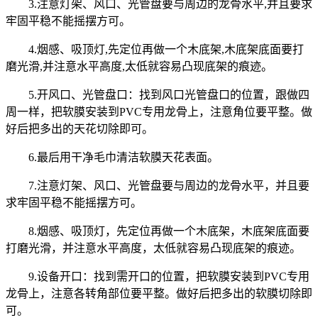
3.注意灯架、风口、光管盘要与周边的龙骨水平,并且要求
牢固平稳不能摇摆方可。
4.烟感、吸顶灯,先定位再做一个木底架,木底架底面要打
磨光滑,并注意水平高度,太低就容易凸现底架的痕迹。
5.开风口、光管盘口：找到风口光管盘口的位置，跟做四
周一样，把软膜安装到PVC专用龙骨上，注意角位要平整。做
好后把多出的天花切除即可。
6.最后用干净毛巾清洁软膜天花表面。
7.注意灯架、风口、光管盘要与周边的龙骨水平，并且要
求牢固平稳不能摇摆方可。
8.烟感、吸顶灯，先定位再做一个木底架，木底架底面要
打磨光滑，并注意水平高度，太低就容易凸现底架的痕迹。
9.设备开口：找到需开口的位置，把软膜安装到PVC专用
龙骨上，注意各转角部位要平整。做好后把多出的软膜切除即
可。