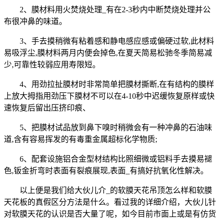
2、膜材料用火焚烧处理_有在2-3秒内中断焚烧处理并公
布很冲鼻的味道。
3、手去摸稍微有粘着感和静电感应感或偏硬过软,此材料
易吸浮尘,膜材料两月内便会掉色,在夏天简易松驰冬季简易减
少,可靠性较弱应用寿限短。
4、用劲拉扯膜材时非常简单把膜材撕断,在有结构的膜样
上放大拇指用劲压下膜材不可以在4-10秒中迟缓恢复原样或快
速恢复后留出压挤印痕、
5、把膜材试品放到鼻下嗅时稍微会有一种冲鼻的石油味
道,含有容易挥发的有毒重金属超标化学物质;
6、配套设施铝合金型材结构比照细微或铝料手去摸易褪
色,钣金折弯时表面有裂痕展现,表面_有搞好抗氧化性解决。
以上便是我们给大伙儿介_的软膜天花吊顶怎么样和软膜
天花板的真假区分方法是什么。看过我的详细介绍，大伙儿针
对软膜天花的认识是否大量了呢，如今目前市面上或是有仿货