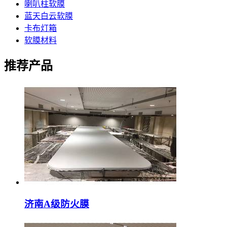
喇叭柱软膜
蓝天白云软膜
卡布灯箱
软膜材料
推荐产品
济南A级防火膜