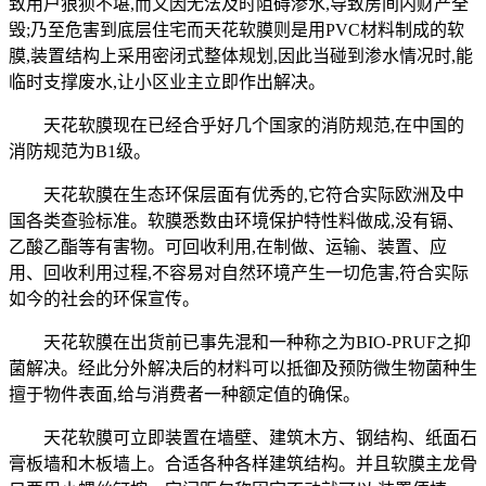
致用户狼狈不堪,而又因无法及时阻碍渗水,导致房间内财产全
毁;乃至危害到底层住宅而天花软膜则是用PVC材料制成的软
膜,装置结构上采用密闭式整体规划,因此当碰到渗水情况时,能
临时支撑废水,让小区业主立即作出解决。
天花软膜现在已经合乎好几个国家的消防规范,在中国的
消防规范为B1级。
天花软膜在生态环保层面有优秀的,它符合实际欧洲及中
国各类查验标准。软膜悉数由环境保护特性料做成,没有镉、
乙酸乙酯等有害物。可回收利用,在制做、运输、装置、应
用、回收利用过程,不容易对自然环境产生一切危害,符合实际
如今的社会的环保宣传。
天花软膜在出货前已事先混和一种称之为BIO-PRUF之抑
菌解决。经此分外解决后的材料可以抵御及预防微生物菌种生
擅于物件表面,给与消费者一种额定值的确保。
天花软膜可立即装置在墙壁、建筑木方、钢结构、纸面石
膏板墙和木板墙上。合适各种各样建筑结构。并且软膜主龙骨