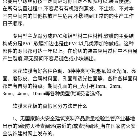
只要用小螺丝钉按一定间距匀称固定不动就可以,装置便捷。
在所有装置过程中,不容易有有机溶剂蒸发、不尘埃、不对本
室内空间内的其他摆放产生危害,不影响到正常的的生产工作
日子顺序。
专用型主龙骨分成PVC和铝型材二种材料,软膜的主要结
构成分是PVC,软膜扣边也是由PVC以几类添加物做成。这种
部件的寿限都可达十年以上。在确切的装置应用过程中不容易
产生裂痕,毫无疑问不容易褪色或小块爆出。
天花软膜有好各种色调、8种种类可供选择,如亚光面、亮
面、磨砂皮、金属材料面、孔面和透光性面等。各种各样面料
都是有自身的特点。期间孔面的直_大小有1mm、2mm、
3mm、4mm、10mm等各种类型供消费者选择。
软膜天花板的真假区分方法是什么
1、无国家防火安全建筑资料产品质量检验监管产业基地
出示的b级防火检查阐述(最近的)或查验阐述_有在国家防火安
全装饰建材网上发布的。