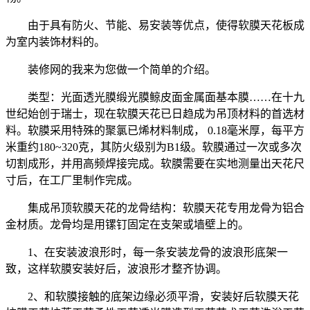
由于具有防火、节能、易安装等优点，使得软膜天花板成
为室内装饰材料的。
装修网的我来为您做一个简单的介绍。
类型：光面透光膜缎光膜鲸皮面金属面基本膜……在十九
世纪始创于瑞士，现在软膜天花已日趋成为吊顶材料的首选材
料。软膜采用特殊的聚氯已烯材料制成， 0.18毫米厚，每平方
米重约180~320克，其防火级别为B1级。软膜通过一次或多次
切割成形，并用高频焊接完成。软膜需要在实地测量出天花尺
寸后，在工厂里制作完成。
集成吊顶软膜天花的龙骨结构：软膜天花专用龙骨为铝合
金材质。龙骨均是用镙钉固定在支架或墙壁上的。
1、在安装波浪形时，每一条安装龙骨的波浪形底架一
致，这样软膜安装好后，波浪形才整齐协调。
2、和软膜接触的底架边缘必须平滑，安装好后软膜天花