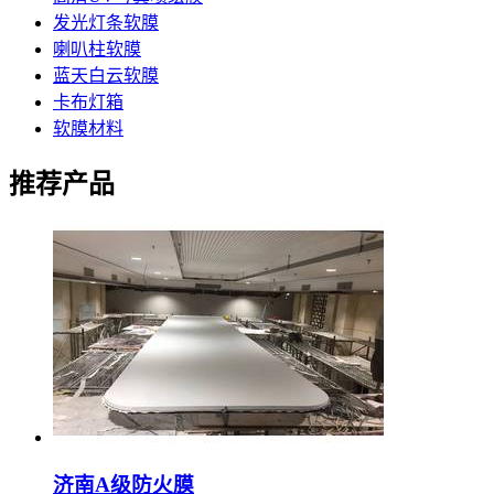
发光灯条软膜
喇叭柱软膜
蓝天白云软膜
卡布灯箱
软膜材料
推荐产品
济南A级防火膜