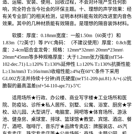
造、运输、安装、使用、回收过程，不会对环境产生任何影
响，完全符合当今社会的环保主题。十、理想的声学效果：经
有关专业部门的相关检测，证明本材料能有效的改进室内音色
效果。其中的几种材质能有效隔音。是理想的隔音装饰材料。
软膜：厚度：0.18mm宽度：一般1.50m（60英寸）和
1.83m（72英寸）等 PVC角码：（不建议使用）厚度：0.8cb宽
度：2-4cm铝合金龙骨：规格：12mm*32mm\ 20mm*23mm\
20mm*45mm等多种规格厚度：大于1.2mm张力强度(nfT54-
102-dec.71) L≥120% T≥130%延伸性 L≥120% T≥130%抗撕性能
L≥13n/mm3 T≥16n/mm3收缩性能≥4%(在60°C条件下采用
GL002方法并持续十分钟)肖氏硬度(neT51-209-jui.81) A/+(-)2抗
脆裂的最高温差(nf+54-110-apr.71)-5°C
适用场所★行政、办公楼、商业写字楼★工业场所和医
院、防疫站、诊所★私人居所、别墅、公寓、浴室、厨房★学
校、幼儿园、大型讲厅、电脑室、网吧等★体育场所、游泳
池、健身房、桌球室、排球、篮球馆★教堂、宾馆、酒店、餐
厅、酒吧、咖啡厅、音乐厅★品牌专卖店：牌服装店、4S汽
车专卖店、珠宝专卖店等★公共场所：商场、主题公园、机