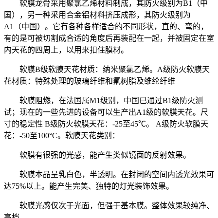
软膜龙骨采用聚氯乙烯材料制成，其防火级别为B1（中
国），另一种采用合金铝材料挤压成形，其防火级别为
A1（中国）。它有各种各样适合的不同形状，直的、弯的，
有的是可被切割成合适的角度后再装配在一起，并被固定在室
内天花的四周上，以用来扣住膜材。
软膜B级软膜天花材质：纳米聚氯乙烯。A级防火软膜天
花材质：特殊处理的玻璃纤维和氟树脂及维纶纤维
软膜阻燃，在法国属M1级别，中国已通过B1级防火测
试；现在的一些先进的设备可以生产出A1级的软膜天花。尺
寸的稳定性 B级防火软膜天花：-25至45℃。 A级防火软膜天
花：-50至100°C。软膜天花类别：
软膜有很强的光感，能产生类似镜面的反射效果。
软膜本品呈乳白色，半透明。在封闭的空间内透光效果可
达75%以上。能产生完美、独特的灯光装饰效果。
软膜光感仅次于光面，但强于基本膜。整体效果较纯净、
高档。