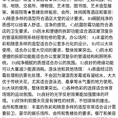
场、地铁、交易所、博物馆、艺术馆、图书馆、艺术造型展
架、美容院等★售楼处样板房、会所、休闲阁等酒店和客房：
A)随意多样的造型符合酒店大堂的设计要求。 B)细腻纯净的
质感可以给客人舒适，洁净的感觉。 C)抗菌防霉功能符合酒
店的卫生要求。 D)防水和便捷的拆卸功能适合酒店屋顶复杂
的管道和照明系统经常检修的需求。办公场所： A)丰富的色
彩和随意多样的造型适合办公室多元化的设计。 B)可以大块
使用，适合办公室大空间的要求，整体效果突出。 C)防水和
便捷的拆卸功能能适合办公室屋顶复杂的管道结构和照明系
统。 D)纯净细腻的质感适合办公的氛围。 E)良好的绝缘功能
可以大量减少能源消耗。游泳池和其他场馆： A)表面经过防
霉处理和抗雾化处理，不会因为潮湿而发霉或有凝结水，大大
优于传统天花，尤其适合游泳池、桑拿等水气重的地方使用。
B)大块的使用，整体效果突出。 C)各种色彩的选择适合体育
场馆的运动氛围。 D)良好的光学反射效果能加强整体的环
境。 E)欣饰利软膜天花是有弹性的材质，不怕球体的撞击。
会所和售楼处：丰富的色彩和随意多样的造型非常适合设计需
要前卫、豪华的娱乐场所、会所和售楼处的要求。餐厅和美容