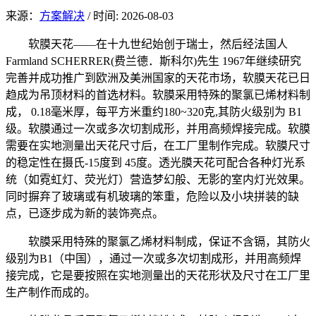
来源：
方案解决
/
时间: 2026-08-03
软膜天花——在十九世纪始创于瑞士，然后经法国人
Farmland SCHERRER(费兰德．斯科尔)先生 1967年继续研究
完善并成功推广到欧洲及美洲国家的天花市场，软膜天花已日
趋成为吊顶材料的首选材料。软膜采用特殊的聚氯已烯材料制
成， 0.18毫米厚，每平方米重约180~320克,其防火级别为 B1
级。软膜通过一次或多次切割成形，并用高频焊接完成。软膜
需要在实地测量出天花尺寸后，在工厂里制作完成。软膜尺寸
的稳定性在摄氏-15度到 45度。透光膜天花可配合各种灯光系
统（如霓虹灯、荧光灯）营造梦幻般、无影的室内灯光效果。
同时摒弃了玻璃或有机玻璃的笨重，危险以及小块拼装的缺
点，已逐步成为新的装饰亮点。
软膜采用特殊的聚氯乙烯材料制成，保证不含镉，其防火
级别为B1（中国），通过一次或多次切割成形，并用高频焊
接完成，它是要按照在实地测量出的天花形状及尺寸在工厂里
生产制作而成的。