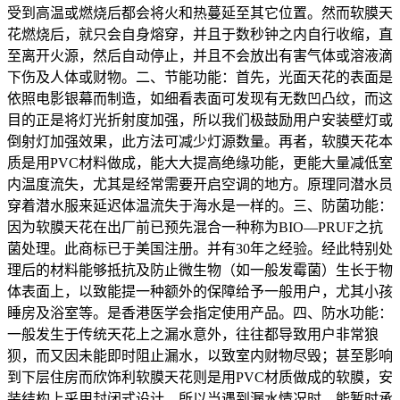
受到高温或燃烧后都会将火和热蔓延至其它位置。然而软膜天
花燃烧后，就只会自身熔穿，并且于数秒钟之内自行收缩，直
至离开火源，然后自动停止，并且不会放出有害气体或溶液滴
下伤及人体或财物。二、节能功能：首先，光面天花的表面是
依照电影银幕而制造，如细看表面可发现有无数凹凸纹，而这
目的正是将灯光折射度加强，所以我们极鼓励用户安装壁灯或
倒射灯加强效果，此方法可减少灯源数量。再者，软膜天花本
质是用PVC材料做成，能大大提高绝缘功能，更能大量减低室
内温度流失，尤其是经常需要开启空调的地方。原理同潜水员
穿着潜水服来延迟体温流失于海水是一样的。三、防菌功能：
因为软膜天花在出厂前已预先混合一种称为BIO—PRUF之抗
菌处理。此商标已于美国注册。并有30年之经验。经此特别处
理后的材料能够抵抗及防止微生物（如一般发霉菌）生长于物
体表面上，以致能提一种额外的保障给予一般用户，尤其小孩
睡房及浴室等。是香港医学会指定使用产品。四、防水功能：
一般发生于传统天花上之漏水意外，往往都导致用户非常狼
狈，而又因未能即时阻止漏水，以致室内财物尽毁；甚至影响
到下层住房而欣饰利软膜天花则是用PVC材质做成的软膜，安
装结构上采用封闭式设计，所以当遇到漏水情况时，能暂时承