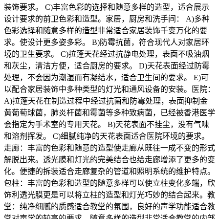
装饰要求。 C)丰富色彩的选择和随意多样的造型，适合展示
设计要求的前卫色彩和造型。家居，厨房和洗手间： A)多种
色彩选择和随意多样的造型非常适合家居装饰千变万化的要
求。使设计更多姿多彩。 B)防霉抗菌，符合现代人对家居环
境的卫生要求。 C)拉蓬天花经过抗静电处理，表面不吸油烟
和灰尘，清洁方便，适合厨房的要求。 D)天花表面经过防霉
处理，不会因为潮湿而有凝结水，适合卫生间的要求。 E)可
以配合家居装饰中多种类型的灯光和通风设备的安装。医院：
A)拉蓬天花在制造过程中经过抗菌和防霉处理，表面抑制金
黄葡萄球菌，肺炎杆菌和霉菌等多种致病菌，已经被香港医学
会指定为手术室的专用天花。 B)天花表面不挂尘，没有气味
和溶剂挥发。 C)细腻纯净的天花表面适合医院环境的要求。
走廊：丰富的色彩和随意的造型使走廊从既往一成不变的形式
解脱出来。透光膜和灯光的完美结合也给走廊增添了更多的变
化。便捷的拆装适合走廊复杂的管道和照明系统的维护特点。
包柱：丰富的色彩和造型的随意多样可以使立柱变化多端，欣
饰利透光膜更是可以将立柱的造型和灯光巧妙的结合起来。教
堂：纯净细腻的质感适合教堂的氛围，良好的声学功能适合教
堂对声学的较高的要求，随意多样的造型非常适合教堂的内部