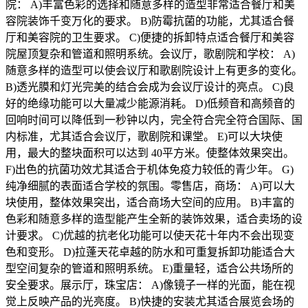
院： A)丰富色彩的选择和随意多样的造型非常适合餐厅和美
容院装饰千变万化的要求。 B)防霉抗菌的功能，尤其适合餐
厅和美容院的卫生要求。 C)便捷的拆卸特点适合餐厅和美容
院屋顶复杂和管道和照明系统。会议厅，歌剧院和学校： A)
随意多样的造型可以使会议厅和歌剧院设计上有更多的变化。
B)透光膜和灯光完美的结合会成为会议厅设计的亮点。 C)良
好的绝缘功能可以大量减少能源消耗。 D)低频音和高频音的
回响时间可以降低到一秒钟以内，完全符合完全符合国际、国
内标准，尤其适合会议厅，歌剧院和课堂。 E)可以大块使
用，最大的整块面积可以达到 40平方米。使整体效果突出。
F)出色的抗菌功效尤其适合于机体免疫力较低的青少年。 G)
纯净细腻的表面适合学校的氛围。零售店，商场： A)可以大
块使用，整体效果突出，适合商场大空间的应用。 B)丰富的
色彩和随意多样的造型能产生全新的装饰效果，适合卖场的设
计要求。 C)优越的抗老化功能可以使天花十年内不会出现变
色和变形。 D)拉蓬天花卓越的防水和可重复拆卸功能适合大
型空间复杂的管道和照明系统。 E)重量轻，适合公共场所的
安全要求。展示厅，珠宝店： A)像镜子一样的光面，能在视
觉上反映产品的光亮度。 B)快捷的安装尤其适合展览会场的