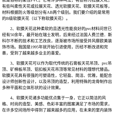
就是俗称的柔性PVC。它有许多种叫法，有些称为拉膜天花，
有些叫柔性天花或拉展天花、透光软膜天花、软膜天花板等，
材料根据防火等级划分有AB两个级别。我们要介绍的是常用
的B级软膜天花（以下称软膜天花）。
2、软膜天花这种柔软的且透光性能良好的pvc材料问世已
经有50余年，最开始在瑞士发明，后来经过法国人费兰德．斯
科尔不断的技术和工艺改良，逐渐被市场所接受并风靡欧美装
饰市场。我国是1995年就开始引进使用，历经不断改进和完
善，受到了越来越多业主的喜爱。
3、软膜天花可以作为取代传统的石膏板天花吊顶、pvc吊
顶、矿棉板吊顶、铝扣板天花吊顶等常见材料的理想代替品。
软膜天花具有很强的可塑造性，它轻盈、简洁、优雅，能配合
设计师创新性设计，以及吊顶的造型，利用特殊的龙骨制作出
多种平面和立体形状的设计效果。
4、软膜天花诸多功能优点集于一身，它正以简洁的风
格、时尚的造型、美感、色彩丰富的图案满足了市场的需求，
在许多空间场所中得到了越来越多的应用，在未来的室内装饰