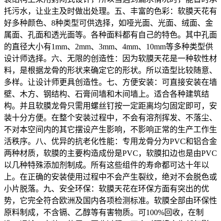
托污水，让业主及时做出处理。五、丰富的色彩：软膜天花有
好多种颜色、8种类型可供选择，如哑光面、光面、绒面、金
属面、孔面和透光面等。各种面料都有自己的特色。其中孔面
的直径大小有1mm、2mm、3mm、4mm、10mm等多种类型供
设计师选择。六、无限的创造性：因为软膜天花是一种软性材
料，是根据龙骨的形状来确定它的形状。所以造型比较随意、
多样。让设计师更具创造性。七、方便安装：可直接安装在墙
壁、木方、钢结构、石膏间墙和木间墙上。适合各种建筑结
构。并且软膜龙骨只需用螺丝钉按一定距离均匀固定即可，安
装十分方便。在整个安装过程中，不会有溶剂挥发、不落尘、
不对本空间内的其它摆设产生影响，不影响正常的生产工作生
活秩序。八、优异的抗老化性能：专用龙骨分为PVC和铝合金
两种材质，软膜的主要构造成份是PVC，软膜扣边也是由PVC
以几种特殊添加剂制成。所有这些组件的寿命都可达十年以
上。在正确的安装使用过程中不会产生裂纹，绝对不会脱色或
小片脱落。九、安全环保：软膜天花在环保方面有突出的优
势，它完全符合欧洲及国内各项检测标准。软膜全部由环保性
原料制成，不含镉、乙醇等有害物质。可100%回收，在制