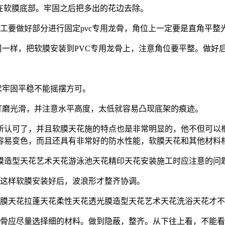
贴在软膜底部。牢固之后把多出的花边去除。
工要做好部分进行固定pvc专用龙骨，角位上一定要是直角平整
周一样，把软膜安装到PVC专用龙骨上，注意角位要平整。做好
求牢固平稳不能摇摆方可。
打磨光滑，并注意水平高度，太低就容易凸现底架的痕迹。
所认可了，并且软膜天花施的特点也是非常明显的，他不但可以
容易变色，而且还具有非常好的防水性能，软膜天花和其他材料
膜造型天花艺术天花游泳池天花精印天花安装施工时应注意的问
，这样软膜安装好后，波浪形才整齐协调。
拉膜天花拉蓬天花柔性天花透光膜造型天花艺术天花洗浴天花才
龙骨应尽量选择细的材料。做到隐蔽，整齐。从下往上看，不能