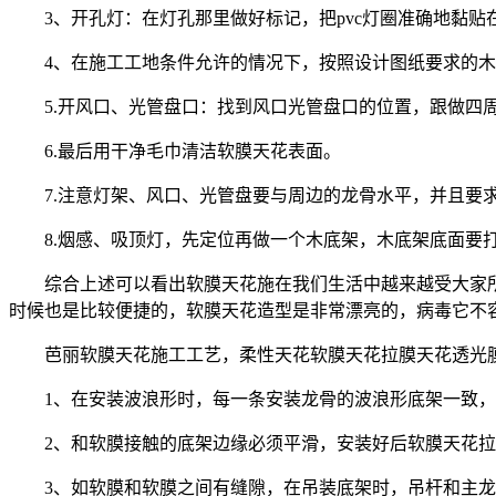
3、开孔灯：在灯孔那里做好标记，把pvc灯圈准确地黏
4、在施工工地条件允许的情况下，按照设计图纸要求的木
5.开风口、光管盘口：找到风口光管盘口的位置，跟做四
6.最后用干净毛巾清洁软膜天花表面。
7.注意灯架、风口、光管盘要与周边的龙骨水平，并且要
8.烟感、吸顶灯，先定位再做一个木底架，木底架底面要
综合上述可以看出软膜天花施在我们生活中越来越受大家
时候也是比较便捷的，软膜天花造型是非常漂亮的，病毒它不
芭丽软膜天花施工工艺，柔性天花软膜天花拉膜天花透光
1、在安装波浪形时，每一条安装龙骨的波浪形底架一致
2、和软膜接触的底架边缘必须平滑，安装好后软膜天花
3、如软膜和软膜之间有缝隙，在吊装底架时，吊杆和主