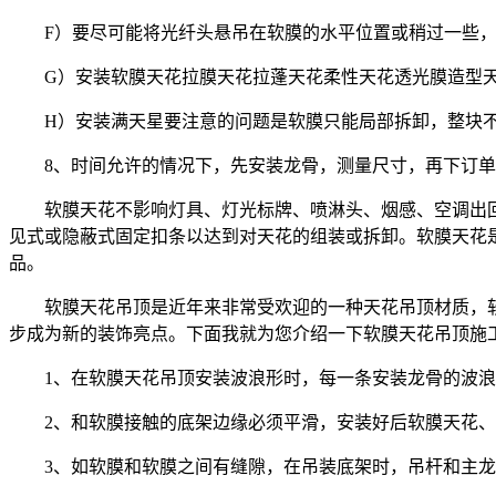
F）要尽可能将光纤头悬吊在软膜的水平位置或稍过一些
G）安装软膜天花拉膜天花拉蓬天花柔性天花透光膜造型
H）安装满天星要注意的问题是软膜只能局部拆卸，整块
8、时间允许的情况下，先安装龙骨，测量尺寸，再下订
软膜天花不影响灯具、灯光标牌、喷淋头、烟感、空调出
见式或隐蔽式固定扣条以达到对天花的组装或拆卸。软膜天花
品。
软膜天花吊顶是近年来非常受欢迎的一种天花吊顶材质，
步成为新的装饰亮点。下面我就为您介绍一下软膜天花吊顶施
1、在软膜天花吊顶安装波浪形时，每一条安装龙骨的波
2、和软膜接触的底架边缘必须平滑，安装好后软膜天花
3、如软膜和软膜之间有缝隙，在吊装底架时，吊杆和主