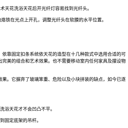
艺术天花洗浴天花后开光纤灯容易找到光纤头。
电烙铁在光点上开孔，调整光纤头在软膜的水平位置。
，依靠固定扣条系统依天花的造型在十几种款式中选用合适的可
出完美的组合和艺术效果。也不需要移动室内任何家具及摆设物
效果。它摒弃了玻璃笨重、危险以及小块拼装的缺点，如今已逐
、洗浴天花才不会凹凸不平。
看到固定底架的吊杆。