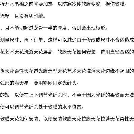
在拆开水晶棉之前就要加热，以防寒冷使软膜变脆，损伤软膜。
线流畅，且没有切割缝。
匀，且不能切超过龙骨一半的厚度，否则会出现棱形。
，测量尺寸，再下订单，这样可以减少由于修改或尺寸不合适造
天花艺术天花洗浴天花层高，软膜天花如何安装，选用直径合适
拉蓬天花柔性天花透光膜造型天花艺术天花洗浴天花边缘不起眼
是弧形的满天星，要用筛网固定光纤头。
能的短，以便在上下调节光纤头时，不至于因为光纤的柔软而无
以便可以调节光纤头处于软膜的水平位置。
，软膜天花如何安装，以便安装软膜天花拉膜天花拉蓬天花柔性