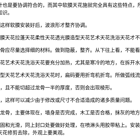
计也是要协调符合的，而其中软膜天花施就完全具有这些特点，
知识。
，这样软膜安装好后，波浪形才整齐协调。
拉膜天花拉蓬天花柔性天花透光膜造型天花艺术天花洗浴天花才
龙骨应尽量选择细的材料。做到隐蔽，整齐。从下往上看，不能
天花艺术天花洗浴天花要充分加热，尤其是寒冷的地方，在拆开
造型天花艺术天花洗浴天花时，扁码要用折弯机折弯。所做弧线
匀，且不能切超过龙骨一半的厚度，否则会出现棱形。
单，这样可以减少由于修改或尺寸不合适造成的诸多质量问题。
装龙骨，主要体现在，墙身是否完成，木工是否合格，抹灰的地
牢固和光滑，同上封口处要做好处理，在喷淋头用胶带粘上。安
天花修剪去除，外观上要美观。