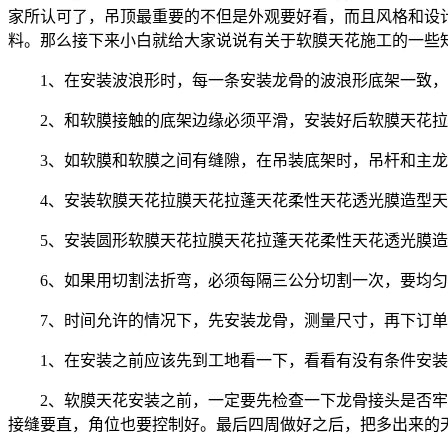
家所认可了，吊顶最重要的不但是外观要好看，而且风格和设
料。那么接下来小白就给大家说说有关于软膜天花施工的一些
1、在安装波浪形时，每一条安装龙骨的波浪形底架一致
2、和软膜接触的底架边缘必须平滑，安装好后软膜天花
3、如软膜和软膜之间有缝隙，在吊装底架时，吊杆和主
4、安装软膜天花拉膜天花拉蓬天花柔性天花透光膜造型
5、安装圆形软膜天花拉膜天花拉蓬天花柔性天花透光膜
6、如果用切割法折弯，必须每隔三公分切割一次，要均
7、时间允许的情况下，先安装龙骨，测量尺寸，再下订
1、在安装之前应该先到工地看一下，看看有没有条件安
2、软膜天花安装之前，一定要先检查一下龙骨接头是否
接缝要直，角位也要控制好。最后四周做好之后，把多出来的