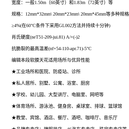
宽度：一般1.50m（60英寸）和1.83m（72英寸）等
规格：12mm*32mm\ 20mm*23mm\ 20mm*45mm等多种规格
≥4%(在60°C条件下采用GL002方法并持续十分钟)
肖氏硬度(neT51-209-jui.81) A/+(-)2
抗脆裂的最高温差(nf+54-110-apr.71)-5°C
编辑本段软膜天花适用场所与优异性能
★工业场所和医院、防疫站、诊所
★私人居所、别墅、公寓、浴室、厨房
★学校、幼儿园、大型讲厅、电脑室、网吧等
★体育场所、游泳池、健身房、桌球室、排球、篮球馆
★教堂、宾馆、酒店、餐厅、酒吧、咖啡厅、音乐厅