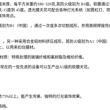
毫米厚，每平方米重约180~320克,其防火级别为 B1级。软
-15度到 45度。透光膜天花可配合各种灯光系统（如霓虹灯
装饰亮点。
级别为B1（中国），通过一次或多次切割成形，并用高频焊接完
国），另一种采用合金铝材料挤压成形，其防火级别为A1（中国
上，以用来扣住膜材。
花材质：特殊处理的玻璃纤维和氟树脂及维纶纤维。
；现在的一些先进的设备可以生产出A1级的软膜天花。
75%以上。能产生完美、独特的灯光装饰效果。
高档。