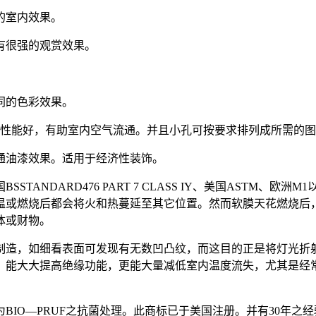
的室内效果。
有很强的观赏效果。
同的色彩效果。
。透气性能好，有助室内空气流通。并且小孔可按要求排列成所需的
通油漆效果。适用于经济性装饰。
DARD476 PART 7 CLASS IY、美国ASTM、欧洲M1以
温或燃烧后都会将火和热蔓延至其它位置。然而软膜天花燃烧后
体或财物。
制造，如细看表面可发现有无数凹凸纹，而这目的正是将灯光折
成，能大大提高绝缘功能，更能大量减低室内温度流失，尤其是经
BIO—PRUF之抗菌处理。此商标已于美国注册。并有30年