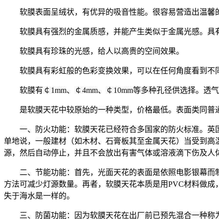
软膜表面呈绒状，有优异的吸音性能。很容易营造出温馨
软膜具有强烈的金属质感，并能产生类似于金属光感。具
软膜具有珍珠的光感，给人以高贵的空间效果。
软膜具有彩虹般的色彩变换效果，可以在任何角度看到不
软膜有￠1mm、￠4mm、￠10mm等多种孔径供选择
是软膜天花中较原始的一种类型，价格最低。表面类同普
一、防火功能：软膜天花已经符合多国家的防火标准。英国BSSTAN
单地说，一般建材（如木材、石膏板其至金属天花）当受到高
源，然后自动停止，并且不会放出有害气体或溶液滴下伤及人
二、节能功能：首先，光面天花的表面是依照电影银幕而
方法可减少灯源数量。再者，软膜天花本质是用PVC材料做
失于海水是一样的。
三、防菌功能：因为软膜天花在出厂前已预先混合一种称为