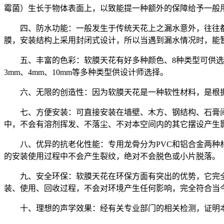
霉菌）生长于物体表面上，以致能提一种额外的保障给予一般
四、防水功能：一般发生于传统天花上之漏水意外，往往
膜，安装结构上采用封闭式设计，所以当遇到漏水情况时，能
五、丰富的色彩：软膜天花有好多种颜色、8种类型可供选
3mm、4mm、10mm等多种类型供设计师选择。
六、无限的创造性：因为软膜天花是一种软性材料，是根
七、方便安装：可直接安装在墙壁、木方、钢结构、石膏
中，不会有溶剂挥发、不落尘、不对本空间内的其它摆设产生
八、优异的抗老化性能：专用龙骨分为PVC和铝合金两种
的安装使用过程中不会产生裂纹，绝对不会脱色或小片脱落。
九、安全环保：软膜天花在环保方面有突出的优势，它完全
装、使用、回收过程，不会对环境产生任何影响，完全符合当
十、理想的声学效果：经有关专业部门的相关检测，证明