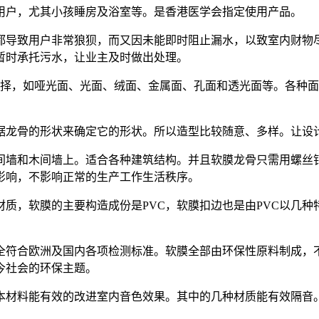
用户，尤其小孩睡房及浴室等。是香港医学会指定使用产品。
都导致用户非常狼狈，而又因未能即时阻止漏水，以致室内财物尽
暂时承托污水，让业主及时做出处理。
择，如哑光面、光面、绒面、金属面、孔面和透光面等。各种面料
据龙骨的形状来确定它的形状。所以造型比较随意、多样。让设
间墙和木间墙上。适合各种建筑结构。并且软膜龙骨只需用螺丝
影响，不影响正常的生产工作生活秩序。
材质，软膜的主要构造成份是PVC，软膜扣边也是由PVC以几
符合欧洲及国内各项检测标准。软膜全部由环保性原料制成，不
今社会的环保主题。
本材料能有效的改进室内音色效果。其中的几种材质能有效隔音