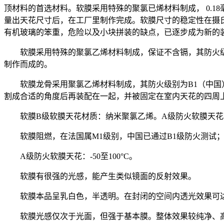
顶材料的首选材料。软膜采用特殊的聚氯已烯材料制成， 0.18
量出天花尺寸后，在工厂里制作完成。软膜尺寸的稳定性在摄氏
有机玻璃的笨重，危险以及小块拼装的缺点，已逐步成为新的
软膜采用特殊的聚氯乙烯材料制成，保证不含镉，其防火
制作而成的。
软膜龙骨采用聚氯乙烯材料制成，其防火级别为B1（中
割成合适的角度后再装配在一起，并被固定在室内天花的四周
软膜B级软膜天花材质：纳米聚氯乙烯。A级防火软膜天
软膜阻燃，在法国属M1级别，中国已通过B1级防火测试
A级防火软膜天花：-50至100°C。
软膜有很强的光感，能产生类似镜面的反射效果。
软膜本品呈乳白色，半透明。在封闭的空间内透光效果可达
软膜光感仅次于光面，但强于基本膜。整体效果较纯净、