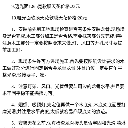
9.透光面1.8m宽软膜天花价格:22元
10.哑光面软膜天花软膜天花价格:20元
1、安装前先到工地现场检查是否有条件安装龙骨,现场墙
身是否完成,木工部分加工是否合格,需要抹灰部分先完成,特别
注意木工部分一定要按照要求来做,灯、风口等开孔尺寸要提
前加工好。
2、现场条件许可方进场施工,首先要按图纸设计要求的木
工做好部分进行固定铝合金龙骨龙骨,注意角位一定要直角平
整光滑,驳接要平、密。
3、注意灯架、风口、光管盘要与周边的龙骨水平,并且要
求牢固平稳不能摇摆方可。
4、烟感、吸顶灯,先定位再做一个木底架,木底架底面要打
磨光滑,并注意水平高度,太低就容易凸现底架的痕迹。
5、安装天花之前,认真检查龙骨接头是否牢固和光滑,喷淋