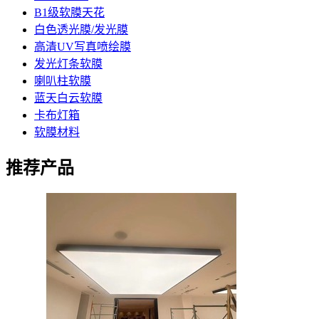
B1级软膜天花
白色透光膜/发光膜
高清UV写真喷绘膜
发光灯条软膜
喇叭柱软膜
蓝天白云软膜
卡布灯箱
软膜材料
推荐产品