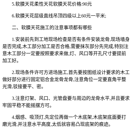
5.软膜天花柔性天花软膜天花价格:90元
6.软膜天花层级直线吊顶四级以上60元一平米;
二、软膜天花施工的注意事项都有哪些
1.安装前先到工地现场检查是否有条件安装龙骨,现场墙身
是否完成,木工部分加工是否合格,需要抹灰部分先完成,特别注
意木工部分一定要按照要求来做,灯、风口等开孔尺寸要提前
加工好。
2.现场条件许可方进场施工,首先要按图纸设计要求的木工
做好部分进行固定铝合金龙骨龙骨,注意角位一定要直角平整
光滑,驳接要平、密。
3.注意灯架、风口、光管盘要与周边的龙骨水平,并且要求
牢固平稳不能摇摆方可。
4.烟感、吸顶灯,先定位再做一个木底架,木底架底面要打
磨光滑,并注意水平高度,太低就容易凸现底架的痕迹。