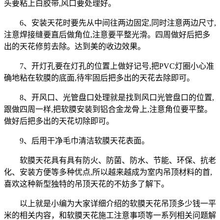
头要粘上白胶带,风口要处理好。
6、安装天花时要先从中间往两边固定,同时注意两边尺寸,
注意焊接缝要直后做角位,注意要平整光滑。四周做好后把多
出的天花修剪去除。达到美的收边效果。
7、开灯孔要在灯孔的位置上做好记号,把PVC灯圈小心准
确地粘在软膜的底面,待牢固后把多出的天花去除即可。
8、开风口、光管盘口处理就是找到风口光管盘口的位置,
跟做四周一样,把软膜安装到铝合金龙骨上,注意角位要平整。
做好后把多出的天花切除即可。
9、后用干净毛巾清洁软膜天花表面。
软膜天花具有具有防火、防菌、防水、节能、环保、抗老
化、安装方便等多种优点,所以越来越成为室内吊顶材料的首,
喜欢这种新型独特的吊顶天花的不妨多了解下。
以上就是小编为大家详细介绍的软膜天花吊顶多少钱一平
米的相关内容，和软膜天花施工注意事项等一系列相关问题解