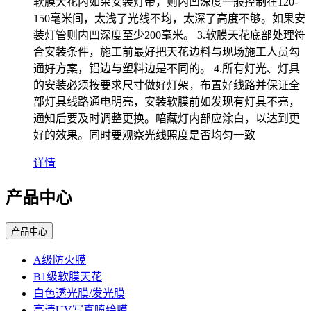
软膜天花内如果安装灯带，则内凹深度一般控制在120-
150毫米间，太浅了光线不均，太深了高度不够。如果安
装灯管则内凹深度至少200毫米。 3.软膜天花底部处理符
合安装条件，施工前最好把天花边料与现场施工人员勾
通好方案，铝边与塑料边是不同的。 4.所有灯光、灯具
的安装必须按要求尺寸做好灯架，布置好线路并保证全
部灯具线路通电明亮，安装软膜前如发现有灯具不亮，
通知后要及时调整更换。暗藏灯内部应涂白，以达到更
好的效果。同时要观察光线照度是否均匀一致
详情
产品中心
产品中心
A级防火膜
B1级软膜天花
白色透光膜/发光膜
高清UV写真喷绘膜