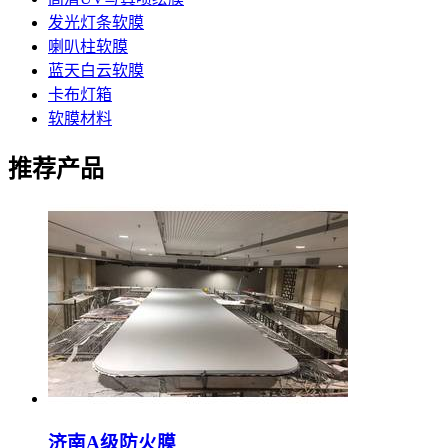
发光灯条软膜
喇叭柱软膜
蓝天白云软膜
卡布灯箱
软膜材料
推荐产品
济南A级防火膜